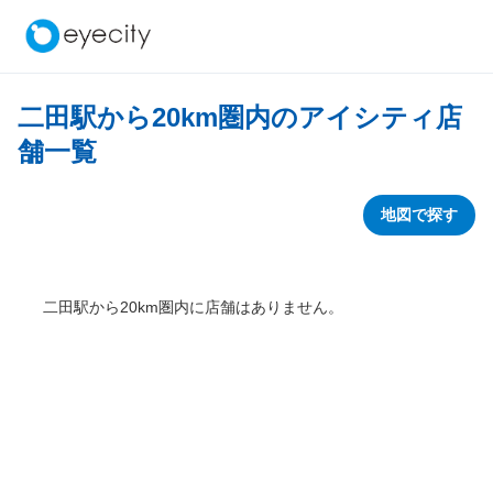
二田駅から
20
km圏内のアイシティ店
舗一覧
地図で探す
二田駅から
20
km圏内に店舗はありません。