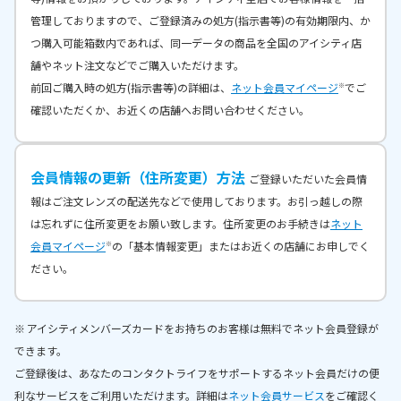
管理しておりますので、ご登録済みの処方(指示書等)の有効期限内、か
つ購入可能箱数内であれば、同一データの商品を全国のアイシティ店
舗やネット注文などでご購入いただけます。
前回ご購入時の処方(指示書等)の詳細は、
ネット会員マイページ
でご
※
確認いただくか、お近くの店舗へお問い合わせください。
会員情報の更新（住所変更）方法
ご登録いただいた会員情
報はご注文レンズの配送先などで使用しております。お引っ越しの際
は忘れずに住所変更をお願い致します。住所変更のお手続きは
ネット
会員マイページ
の「基本情報変更」またはお近くの店舗にお申しでく
※
ださい。
アイシティメンバーズカードをお持ちのお客様は無料でネット会員登録が
できます。
ご登録後は、あなたのコンタクトライフをサポートするネット会員だけの便
利なサービスをご利用いただけます。詳細は
ネット会員サービス
をご確認く