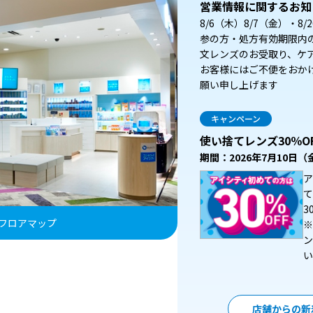
営業情報に関するお知
8/6（木）8/7（金）・
参の方・処方有効期限内
文レンズのお受取り、ケ
お客様にはご不便をおか
願い申し上げます
キャンペーン
使い捨てレンズ30％O
期間：2026年7月10日
ア
て
3
フロアマップ
※
ン
い
店舗からの新