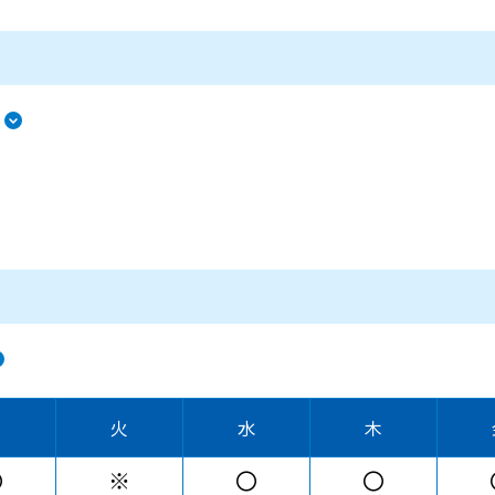
月
火
水
木
〇
※
〇
〇