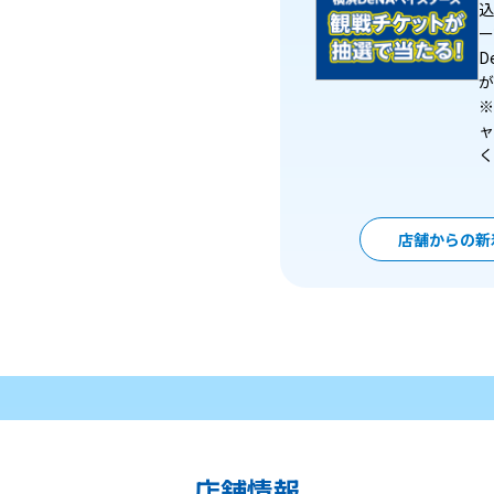
込
ー
D
が
※
ャ
く
店舗からの新
店舗情報