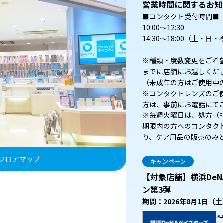
営業時間に関するお知
■コンタクト受付時間■
10:00～12:30
14:30～18:00（土・日・
※種類・度数変更をご希
までに店舗にお越しくだ
（未成年の方はご使用中
※コンタクトレンズのご
方は、事前にお電話にて
※毎週火曜日は、処方（
期限内の方へのコンタク
り、ケア用品の販売のみ
フロアマップ
キャンペーン
【対象店舗】横浜De
ン第3弾
期間：2026年8月1日（
神