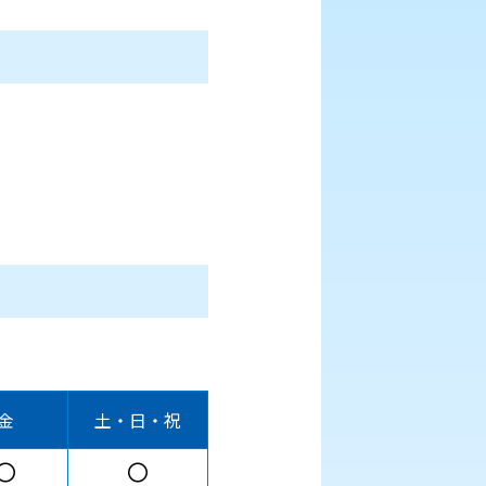
金
土・日・祝
〇
〇