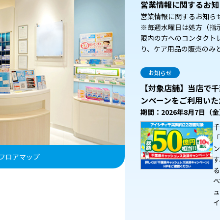
営業情報に関するお知
営業情報に関するお知ら
※毎週水曜日は処方（指
限内の方へのコンタクト
り、ケア用品の販売のみ
お知らせ
【対象店舗】当店で千
ンペーンをご利用いた
期間：2026年8月7日（
千
「
ン
フロアマップ
す
る
ペ
ュ
イ