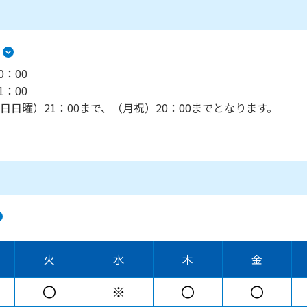
0：00
1：00
日曜）21：00まで、（月祝）20：00までとなります。
火
水
木
金
〇
※
〇
〇