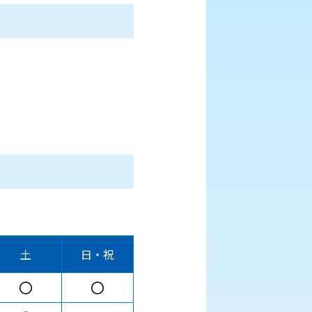
土
日・祝
〇
〇