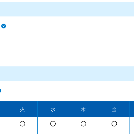
火
水
木
金
〇
〇
〇
〇