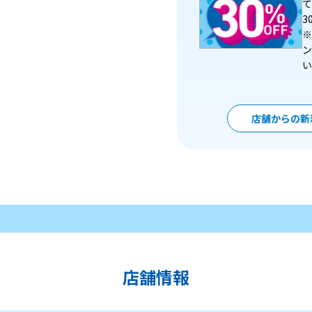
て
3
※
ン
い
店舗からの新
店舗情報