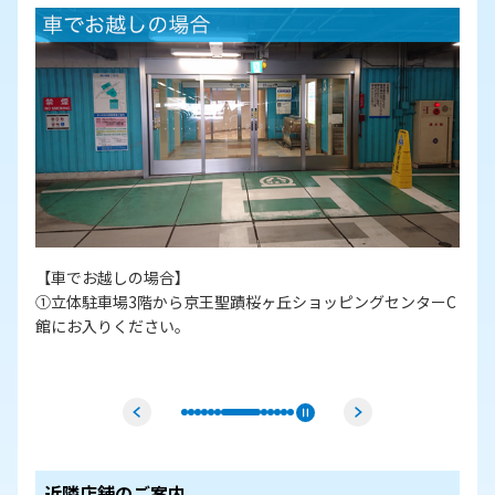
【車でお越しの場合】
①立体駐車場3階から京王聖蹟桜ヶ丘ショッピングセンターC
②
館にお入りください。
近隣店舗のご案内