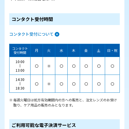
コンタクト受付時間
コンタクト受付について
コンタクト
月
火
水
木
金
土
日・祝
受付時間
10:00
〇
※
〇
〇
〇
〇
〇
13:00
14:30
〇
※
〇
〇
〇
〇
〇
18:30
毎週火曜日は処方有効期間内の方への販売と、注文レンズのお受け
取り、ケア用品の販売のみとなります。
ご利用可能な電子決済サービス