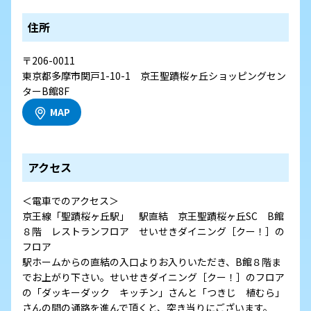
住所
〒206-0011
東京都多摩市関戸1-10-1 京王聖蹟桜ヶ丘ショッピングセン
ターB館8F
MAP
アクセス
＜電車でのアクセス＞
京王線「聖蹟桜ヶ丘駅」 駅直結 京王聖蹟桜ヶ丘SC B館
８階 レストランフロア せいせきダイニング［クー！］の
フロア
駅ホームからの直結の入口よりお入りいただき、B館８階ま
でお上がり下さい。せいせきダイニング［クー！］のフロア
の「ダッキーダック キッチン」さんと「つきじ 植むら」
さんの間の通路を進んで頂くと、突き当りにございます。