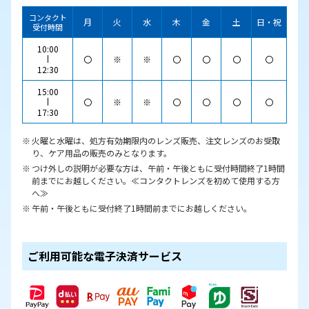
コンタクト
月
火
水
木
金
土
日・祝
受付時間
10:00
〇
※
※
〇
〇
〇
〇
12:30
15:00
〇
※
※
〇
〇
〇
〇
17:30
火曜と水曜は、処方有効期限内のレンズ販売、注文レンズのお受取
り、ケア用品の販売のみとなります。
つけ外しの説明が必要な方は、午前・午後ともに受付時間終了1時間
前までにお越しください。≪コンタクトレンズを初めて使用する方
へ≫
午前・午後ともに受付終了1時間前までにお越しください。
ご利用可能な電子決済サービス