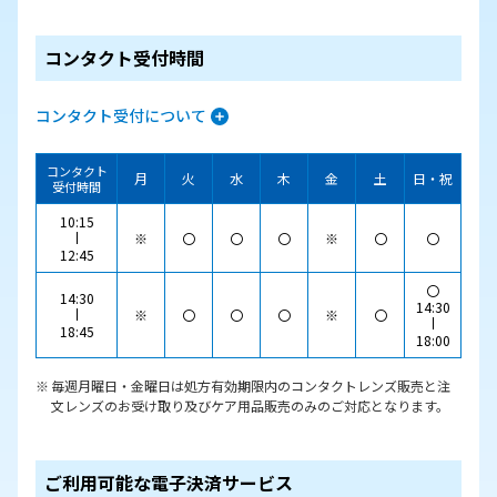
コンタクト受付時間
コンタクト受付について
コンタクト
月
火
水
木
金
土
日・祝
受付時間
10:15
※
〇
〇
〇
※
〇
〇
12:45
〇
14:30
14:30
※
〇
〇
〇
※
〇
18:45
18:00
毎週月曜日・金曜日は処方有効期限内のコンタクトレンズ販売と注
文レンズのお受け取り及びケア用品販売のみのご対応となります。
ご利用可能な電子決済サービス