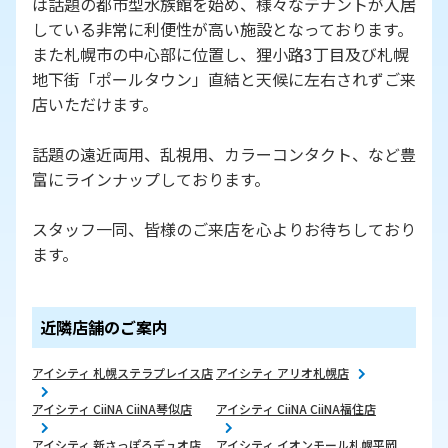
は話題の都市型水族館を始め、様々なテナントが入居
している非常に利便性が高い施設となっております。
また札幌市の中心部に位置し、狸小路3丁目及び札幌
地下街「ポールタウン」直結と天候に左右されずご来
店いただけます。
話題の遠近両用、乱視用、カラーコンタクト、など豊
富にラインナップしております。
スタッフ一同、皆様のご来店を心よりお待ちしており
ます。
近隣店舗のご案内
アイシティ 札幌ステラプレイス店
アイシティ アリオ札幌店
アイシティ CiiNA CiiNA琴似店
アイシティ CiiNA CiiNA福住店
アイシティ 新さっぽろデュオ店
アイシティ イオンモール札幌平岡