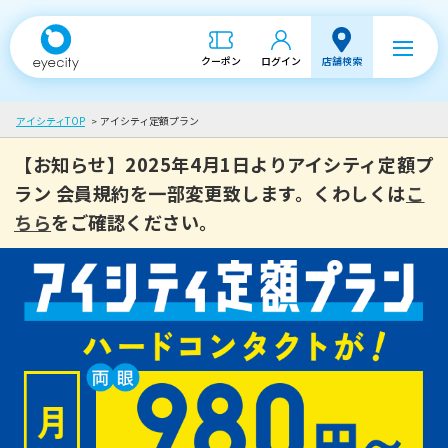
クーポン
ログイン
店舗検索
【お知らせ】2025年4月1日よりアイシティ定額プ
アイシティTOP
アイシティ定額プラン
ラン 会員規約を一部変更致します。くわしくは
こ
ちら
をご確認ください。
アイシティ