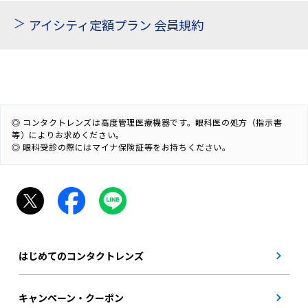
◎ コンタクトレンズは高度管理医療機器です。眼科医の処方（指示書
等）によりお求めください。
◎ 眼科受診の際にはマイナ保険証等をお持ちください。
はじめてのコンタクトレンズ
キャンペーン・クーポン