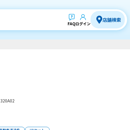
店舗検索
FAQ
ログイン
0320A02
高酸素透過性
UVカット