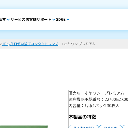
探す
サービス
お客様サポート
SDGs
1Day/1日使い捨てコンタクトレンズ
ホヤワン プレミアム
販売名
ホヤワン プレミアム
医療機器承認番号
22700BZX0
内容量
片眼1パック30枚入
本製品の特徴
うるおい成分
なめらか