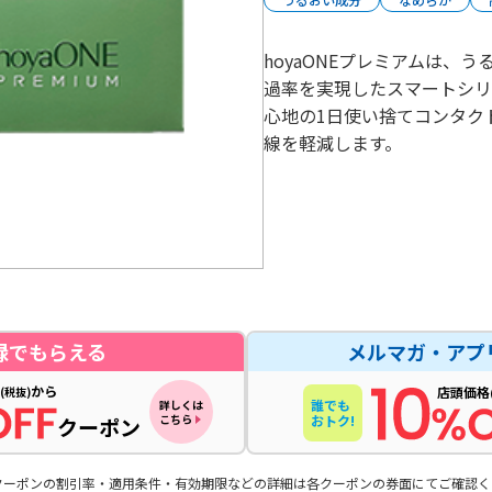
hoyaONEプレミアムは、
過率を実現したスマートシリ
心地の1日使い捨てコンタク
線を軽減します。
録でもらえる
メルマガ・アプ
から
店頭価格
(税抜)
誰でも
詳しくは
こちら
おトク!
クーポン
クーポンの割引率・適用条件・有効期限などの詳細は各クーポンの券面にてご確認く