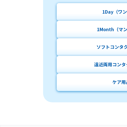
1Day
（ワン
1Month
（マ
ソフト
コンタ
遠近両用
コンタ
ケア用