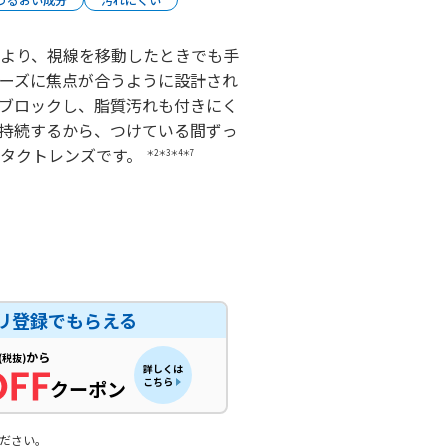
より、視線を移動したときでも手
ーズに焦点が合うように設計され
ブロックし、脂質汚れも付きにく
持続するから、つけている間ずっ
ンタクトレンズです。
＊2＊3＊4＊7
リ登録でもらえる
から
(税抜)
詳しくは
こちら
クーポン
ださい。