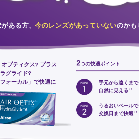
状がある方、
今のレンズがあっていない
のかも
2
つの快適ポイント
 オプティクス? プラス
ラグライド?
フォーカル」で快適に
手元から遠くまで
自然に見える
＊1
うるおいベールで
交換日まで快適
＊1