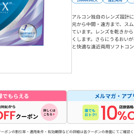
アルコン独自のレンズ設計に
元から中間・遠方まで、スム
ています。レンズを乾きから
くします。さらにうるおいが
と快適な遠近両用ソフトコ
録でもらえる
メルマガ・アプ
から
店頭価格
(税抜)
誰でも
詳しくは
こちら
おトク!
クーポン
クーポンの割引率・適用条件・有効期限などの詳細は各クーポンの券面にてご確認く