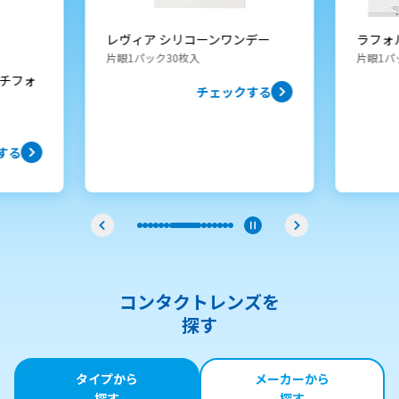
ーンワンデー
ラフォルテ レナ ワンデーＵＶ
片眼1パック30枚入
チェックする
チェックする
コンタクトレンズを
探す
タイプから
メーカーから
探す
探す