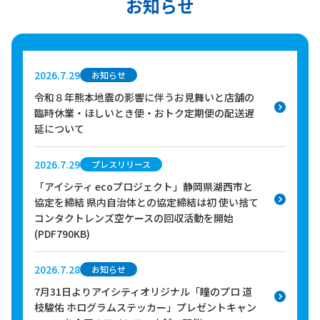
お知らせ
2026.7.29
お知らせ
令和８年熊本地震の影響に伴うお見舞いと店舗の
臨時休業・ほしいとき便・おトク定期便の配送遅
延について
2026.7.29
プレスリリース
「アイシティ ecoプロジェクト」静岡県湖西市と
協定を締結 県内自治体との協定締結は初 使い捨て
コンタクトレンズ空ケースの回収活動を開始
(PDF790KB)
2026.7.28
お知らせ
7月31日よりアイシティオリジナル「瞳のプロ 道
枝駿佑 ホログラムステッカー」プレゼントキャン