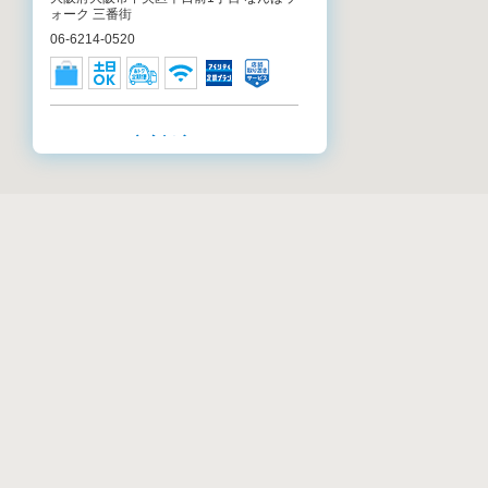
ォーク 三番街
06-6214-0520
アイシティ 心斎橋店
大阪府大阪市中央区西心斎橋1-4-5 御堂筋
ビル 4F（心斎橋旧OPA南隣）
06-6245-6401
アイシティ イオンモール大阪ドーム
シティ店
リストから店舗検
大阪府大阪市西区千代崎3-13-1 イオンモ
ール大阪ドームシティ 2F
06-6537-9523