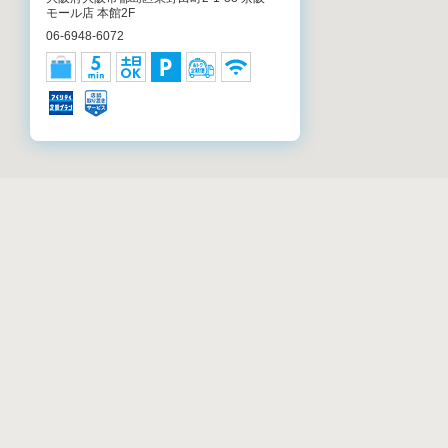
モール店 本館2F
06-6948-6072
アイシティ Whityうめだ店
大阪府大阪市北区茶屋町梅田地下街1-5
06-6467-8901
アイシティ グランフロント大阪店
リストから店舗検
大阪府大阪市北区大深町3-1 グランフロン
ト大阪 ショップ＆レストラン 北館地下 1F
06-6359-3060