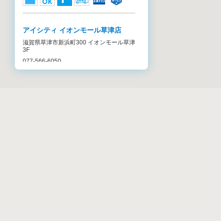
アイシティ イオンモール草津店
滋賀県草津市新浜町300 イオンモール草津
3F
077-566-6050
アイシティ 名古屋タカシマヤ ゲー
トタワーモール店
愛知県名古屋市中村区名駅1-1-3 タカシマ
ヤ ゲートタワーモール 6F
052-586-2745
リストから店舗検