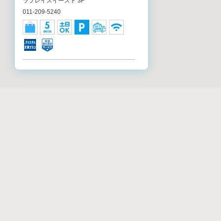
ラプレイスイースト 3F
011-209-5240
アイシティ アリオ札幌店
北海道札幌市東区北7条東9-2-20 アリオ札
幌 1F
011-733-1260
アイシティ CiiNA CiiNA琴似店
リストから店舗検
北海道札幌市西区琴似二条1-4-1 CiiNA
CiiNA琴似 2F
011-644-7071