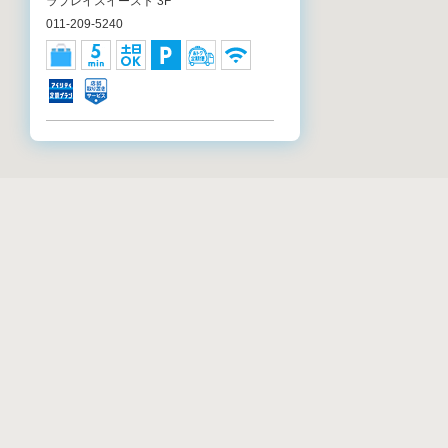
ラプレイスイースト 3F
011-209-5240
アイシティ CiiNA CiiNA琴似店
北海道札幌市西区琴似二条1-4-1 CiiNA
CiiNA琴似 2F
011-644-7071
アイシティ アリオ札幌店
リストから店舗検
北海道札幌市東区北7条東9-2-20 アリオ札
幌 1F
011-733-1260