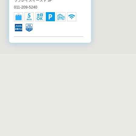
ラプレイスイースト 3F
011-209-5240
アイシティ CiiNA CiiNA琴似店
北海道札幌市西区琴似二条1-4-1 CiiNA
CiiNA琴似 2F
011-644-7071
アイシティ アリオ札幌店
リストから店舗検
北海道札幌市東区北7条東9-2-20 アリオ札
幌 1F
011-733-1260