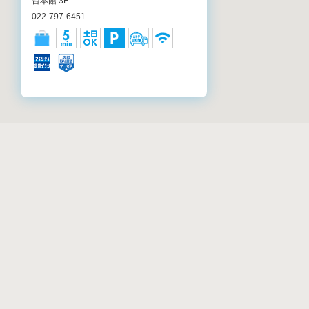
台本館 3F
022-797-6451
アイシティ ザ・モール仙台長町店
宮城県仙台市太白区長町7-20-3 ザ・モー
ル仙台長町 2F
022-796-8327
アイシティ イオンモール名取店
リストから店舗検
宮城県名取市杜せきのした5-3-1 イオンモ
ール名取 3F
022-382-9410