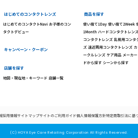
はじめてのコンタクトレンズ
商品を探す
はじめてのコンタクトNavi
お子様のコン
使い捨て1Day
使い捨て2Week
タクトデビュー
1Month
ハードコンタクトレン
コンタクトレンズ
乱視用コンタ
ズ
遠近両用コンタクトレンズ
カ
キャンペーン・クーポン
ークルレンズ
ケア用品
メーカー
ドから探す
シーンから探す
店舗を探す
地図・現在地・キーワード
店舗一覧
報
採用情報
サイトマップ
サイトのご利用ガイド
個人情報保護方針
特定商取引法に基
(C) HOYA Eye Care Retailing Corporation All Rights Reserved.