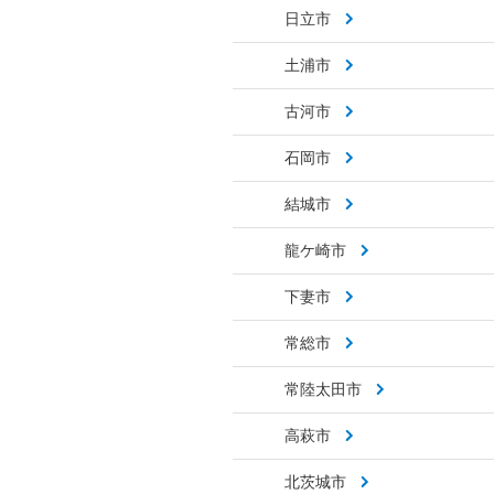
日立市
土浦市
古河市
石岡市
結城市
龍ケ崎市
下妻市
常総市
常陸太田市
高萩市
北茨城市