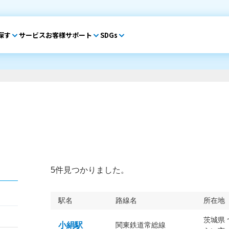
探す
サービス
お客様サポート
SDGs
5件見つかりました。
駅名
路線名
所在地
茨城県
小絹駅
関東鉄道常総線