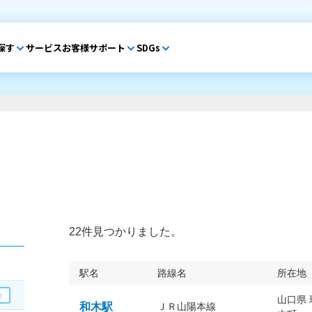
探す
サービス
お客様サポート
SDGs
22件見つかりました。
駅名
路線名
所在地
山口県
和木駅
ＪＲ山陽本線