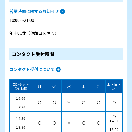
営業時間に関するお知らせ
10:00～21:00
年中無休（休館日を除く）
コンタクト受付時間
コンタクト受付について
土・日・
コンタクト
月
火
水
木
金
受付時間
祝
10:00
〇
〇
※
〇
〇
〇
12:30
〇
14:30
14:30
〇
〇
※
〇
〇
18:30
18:00