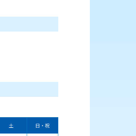
土
日・祝