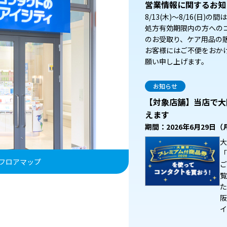
営業情報に関するお知
8/13(木)～8/16(日
処方有効期限内の方への
のお受取り、ケア用品の
お客様にはご不便をおか
願い申し上げます。
お知らせ
【対象店舗】当店で大
えます
期間：2026年6月29日（
大
「
フロアマップ
ご
覧
た
阪
イ