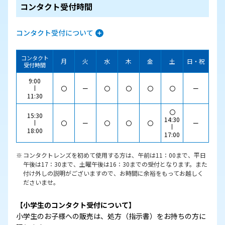
コンタクト受付時間
コンタクト受付について
コンタクト
月
火
水
木
金
土
日・祝
受付時間
9:00
〇
ー
〇
〇
〇
〇
ー
11:30
〇
15:30
14:30
〇
ー
〇
〇
〇
ー
18:00
17:00
コンタクトレンズを初めて使用する方は、午前は11：00まで、平日
午後は17：30まで、土曜午後は16：30までの受付となります。また
付け外しの説明がございますので、お時間に余裕をもってお越しく
ださいませ。
【小学生のコンタクト受付について】
小学生のお子様への販売は、処方（指示書）をお持ちの方に