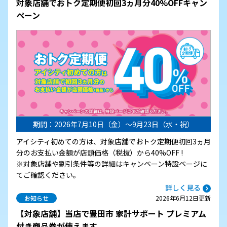
対象店舗でおトク定期便初回3ヵ月分40%OFFキャン
ペーン
期間：2026年7月10日（金）～9月23日（水・祝）
アイシティ初めての方は、対象店舗でおトク定期便初回3ヵ月
分のお支払い金額が店頭価格（税抜）から40%OFF !
※対象店舗や割引条件等の詳細はキャンペーン特設ページに
てご確認ください。
詳しく見る
お知らせ
2026年6月12日更新
【対象店舗】当店で豊田市 家計サポート プレミアム
付き商品券が使えます