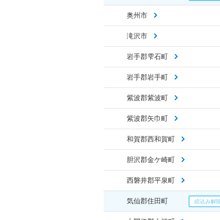
奥州市
滝沢市
岩手郡雫石町
岩手郡岩手町
紫波郡紫波町
紫波郡矢巾町
和賀郡西和賀町
胆沢郡金ケ崎町
西磐井郡平泉町
気仙郡住田町