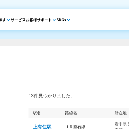
探す
サービス
お客様サポート
SDGs
13件見つかりました。
駅名
路線名
所在地
岩手県
上有住駅
ＪＲ釜石線